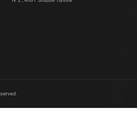
N°2 , 4061 Sousse Tunisie
eserved.