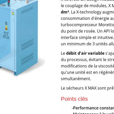
le couplage de modules, X 
dm³
. La X-technology augm
consommation d'énergie a
turbocompresseur Moretto, u
du point de rosée. Un API lo
interface simple et intuiti
un minimum de 3 unités alla
Le
débit d'air variable
s'aj
du processus, évitant le st
modifications de la viscosit
qu'une unité est en régénér
simultanément.
Le sécheurs X MAX sont pr
Points clés
-Performance consta