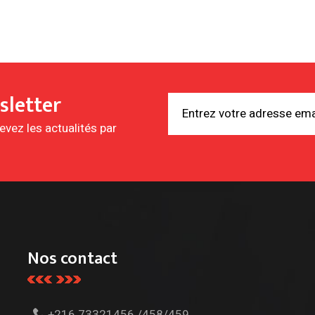
sletter
vez les actualités par
Nos contact
+216 73321456 /458/459